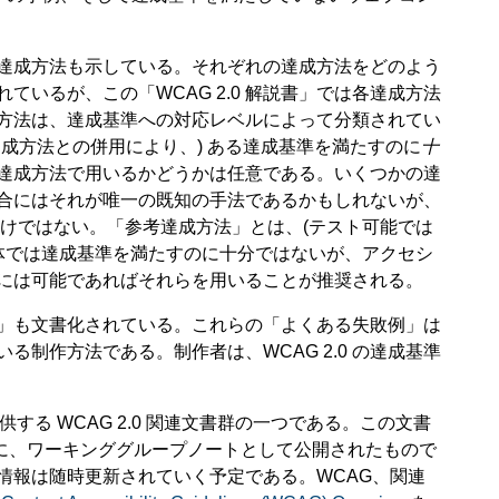
達成方法も示している。それぞれの達成方法をどのよう
れているが、この「WCAG 2.0 解説書」では各達成方法
方法は、達成基準への対応レベルによって分類されてい
成方法との併用により、) ある達成基準を満たすのに
十
達成方法で用いるかどうかは任意である。いくつかの達
合にはそれが唯一の既知の手法であるかもしれないが、
けではない。「参考達成方法」とは、(テスト可能では
自体では達成基準を満たすのに十分ではないが、アクセシ
には可能であればそれらを用いることが推奨される。
」も文書化されている。これらの「よくある失敗例」は
いる制作方法である。制作者は、WCAG 2.0 の達成基準
 (WAI) が提供する WCAG 2.0 関連文書群の一つである。この文書
と同時に、ワーキンググループノートとして公開されたもので
説書」の情報は随時更新されていく予定である。WCAG、関連