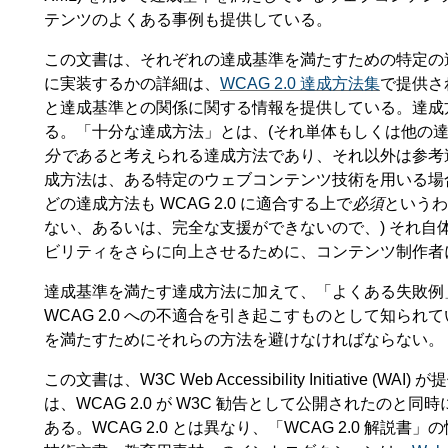
テンツのよくある事例も提供している。
この文書は、それぞれの達成基準を満たすための特定の
に実装するかの詳細は、
WCAG 2.0 達成方法集
で提供さ
と達成基準との関係に関する情報を提供している。達成
る。「十分な達成方法」とは、(それ単体もしくは他の達
分である
と考えられる達成方法であり、それ以外は参考
成方法は、ある特定のウェブコンテンツ技術を用いる場
どの達成方法も WCAG 2.0 に適合する上で
必須
というわ
ない、あるいは、完全な支援ができないので、) それ
ビリティをさらに向上させるために、コンテンツ制作者
達成基準を満たす達成方法に加えて、「よくある失敗例
WCAG 2.0 への不適合を引き起こすものとして知られて
を満たすためにそれらの方法を避けなければならない。
この文書は、W3C Web Accessibility Initiative
は、WCAG 2.0 が W3C 勧告として公開されたの
ある。WCAG 2.0 とは異なり、「WCAG 2.0 解