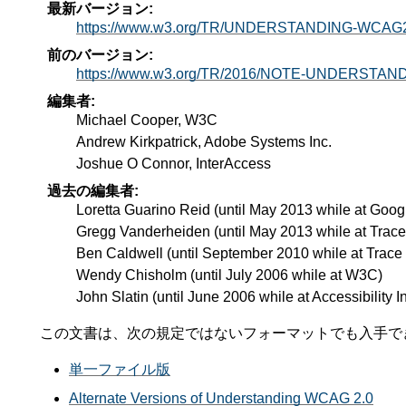
最新バージョン:
https://www.w3.org/TR/UNDERSTANDING-WCAG
前のバージョン:
https://www.w3.org/TR/2016/NOTE-UNDERSTAN
編集者:
Michael Cooper, W3C
Andrew Kirkpatrick, Adobe Systems Inc.
Joshue O Connor, InterAccess
過去の編集者:
Loretta Guarino Reid (until May 2013 while at Googl
Gregg Vanderheiden (until May 2013 while at Trac
Ben Caldwell (until September 2010 while at Trace
Wendy Chisholm (until July 2006 while at W3C)
John Slatin (until June 2006 while at Accessibility In
この文書は、次の規定ではないフォーマットでも入手で
単一ファイル版
Alternate Versions of Understanding WCAG 2.0