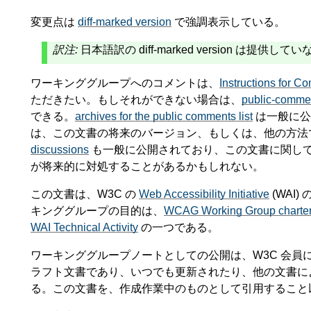
変更点は
diff-marked version
で強調表示している。
訳注:
日本語訳の diff-marked version は提供して
ワーキンググループへのコメントは、
Instructions for
ただきたい。もしそれができない場合は、
public-comm
できる。
archives for the public comments list
は一般に公
は、この文書の将来のバージョン、もしくは、他の方法
discussions
も一般に公開されており、この文書に関し
が将来的に対処することがあるかもしれない。
この文書は、W3C の
Web Accessibility Initiative
(WAI
キンググループの目的は、
WCAG Working Group charte
WAI Technical Activity
の一つである。
ワーキンググループノートとしての公開は、W3C 会員
ラフト文書であり、いつでも更新されたり、他の文書に
る。この文書を、作成作業中のものとして引用すること