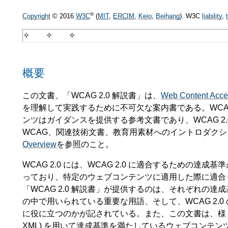
®
Copyright
© 2016
W3C
(
MIT
,
ERCIM
,
Keio
,
Beihang
). W3C
liability
,
概要
この文書、「WCAG 2.0 解説書」は、
Web Content Acce
を理解して実践するために不可欠な案内書である。WCAG
ンツはガイダンスを提供する参考文書であり、WCAG 2
WCAG、関連技術文書、教育用素材へのイントロダクシ
Overview
を参照のこと。
WCAG 2.0 には、WCAG 2.0 に適合するための
っており、特定のウェブコンテンツに適用した際に適合
「WCAG 2.0 解説書」が提供するのは、それぞれの
の中で用いられている重要な用語、そして、WCAG 2.
に役に立つのかが記されている。また、この文書は、様々な
XML) を用いて達成基準を満たしているウェブコンテ