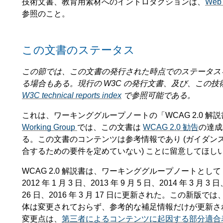
技術文書、教育用素材へのイントロダクションは、
Web 
参照のこと。
この文書のステータス
この節では、この文書の発行された時点でのステータス
る場合もある。現行の W3C の発行文書、及び、この
W3C technical reports index
で参照可能である。
これは、ワーキンググループノートの「WCAG 2.0 解
Working Group
では、この文書は
WCAG 2.0 勧告
の達成
る。この文書のコンテンツは参考情報であり (ガイダンスを提
合するための要件を定めていない) ことに留意してほし
WCAG 2.0 解説書は、ワーキンググループノートとして 2008 
2012 年 1 月 3 日、2013 年 9 月 5 日、2014 年 3 月 3 日
26 日、2016 年 3 月 17 日に更新された。この新版では
体は変更されておらず、参考的な補足情報だけが更新さ
変更点は、
第三者によるコンテンツに起因する部分適合