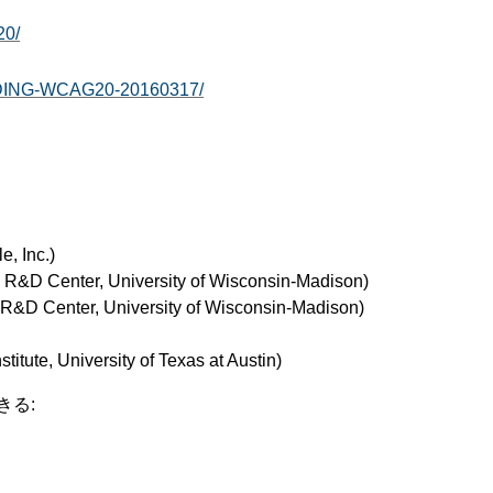
20/
DING-WCAG20-20160317/
e, Inc.)
e R&D Center, University of Wisconsin-Madison)
 R&D Center, University of Wisconsin-Madison)
stitute, University of Texas at Austin)
きる: