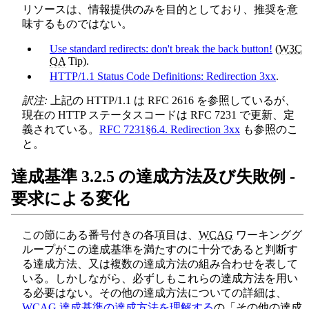
リソースは、情報提供のみを目的としており、推奨を意
味するものではない。
Use standard redirects: don't break the back button!
(
W3C
QA
Tip).
HTTP/1.1 Status Code Definitions: Redirection 3xx
.
訳注:
上記の HTTP/1.1 は RFC 2616 を参照しているが、
現在の HTTP ステータスコードは RFC 7231 で更新、定
義されている。
RFC 7231§6.4. Redirection 3xx
も参照のこ
と。
達成基準 3.2.5 の達成方法及び失敗例 -
要求による変化
この節にある番号付きの各項目は、
WCAG
ワーキンググ
ループがこの達成基準を満たすのに十分であると判断す
る達成方法、又は複数の達成方法の組み合わせを表して
いる。しかしながら、必ずしもこれらの達成方法を用い
る必要はない。その他の達成方法についての詳細は、
WCAG 達成基準の達成方法を理解する
の「その他の達成