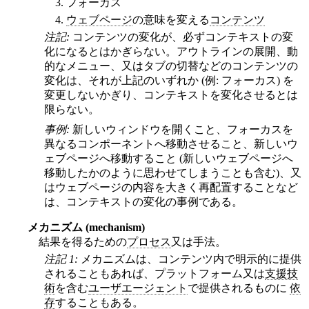
フォーカス
ウェブページ
の意味を変える
コンテンツ
注記:
コンテンツの変化が、必ずコンテキストの変
化になるとはかぎらない。アウトラインの展開、動
的なメニュー、又はタブの切替などのコンテンツの
変化は、それが上記のいずれか (例: フォーカス) を
変更しないかぎり、コンテキストを変化させるとは
限らない。
事例:
新しいウィンドウを開くこと、フォーカスを
異なるコンポーネントへ移動させること、新しいウ
ェブページへ移動すること (新しいウェブページへ
移動したかのように思わせてしまうことも含む)、又
はウェブページの内容を大きく再配置することなど
は、コンテキストの変化の事例である。
メカニズム (mechanism)
結果を得るための
プロセス
又は手法。
注記 1:
メカニズムは、コンテンツ内で明示的に提供
されることもあれば、プラットフォーム又は
支援技
術
を含む
ユーザエージェント
で提供されるものに
依
存
することもある。