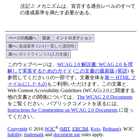
注記 2:
メカニズムは、宣言する適合レベルのすべて
の達成基準を満たす必要がある。
ページの先頭へ
目次
イントロダクション
前へ:
達成基準 3.2.4 [一貫した識別性]
次へ:
ガイドライン 3.3 [入力支援]
このウェブページは、
WCAG 2.0 解説書: WCAG 2.0 を理
解して実装するためのガイド
(
この文書の最新版 (英語)
を
参照してください) の一部です。文書全体を
単一 HTML フ
ァイルにしたもの
もご利用いただけます。この文書と、
Web Content Accessibility Guidelines (WCAG) 2.0 に関連する
他の文書との関係については、
The WCAG 2.0 Documents
をご覧ください。パブリックコメントを送るには、
Instructions for Commenting on WCAG 2.0 Documents
に従っ
てください。
®
Copyright
© 2016
W3C
(
MIT
,
ERCIM
,
Keio
,
Beihang
). W3C
liability
,
trademark
and
document use
rules apply.