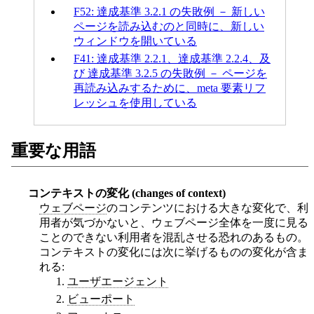
F52: 達成基準 3.2.1 の失敗例 － 新しい
ページを読み込むのと同時に、新しい
ウィンドウを開いている
F41: 達成基準 2.2.1、達成基準 2.2.4、及
び 達成基準 3.2.5 の失敗例 － ページを
再読み込みするために、meta 要素リフ
レッシュを使用している
重要な用語
コンテキストの変化 (changes of context)
ウェブページ
のコンテンツにおける大きな変化で、利
用者が気づかないと、ウェブページ全体を一度に見る
ことのできない利用者を混乱させる恐れのあるもの。
コンテキストの変化には次に挙げるものの変化が含ま
れる:
ユーザエージェント
ビューポート