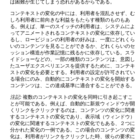
は困難が生じてしまう恐れがあるからである。
コンテキストの変化の中には、利用者を混乱させず、む
しろ利用者に前向きな利益をもたらす種類のものもあ
る。例えば、単一のスイッチの利用者は、システムによ
ってアニメートされるコンテキストの変化に依存してい
るし、ロービジョンの利用者の好みは、一度にどれくら
いのコンテンツを見ることができるか、どれくらいのセ
ッション構造が作業記憶に残るかに依存している。スラ
イドショーなどの、一部の種類のコンテンツは、意図し
たユーザエクスペリエンスを提供するために、コンテキ
ストの変化を必要とする。利用者の設定が許可されてい
る場合にのみ、自動的にコンテキストの変化を開始する
コンテンツは、この達成基準に適合することができる。
注記:
複数のコンテキストの変化を同時に引き起こすこ
とが可能である。例えば、自動的に新規ウィンドウが開
くリンクをクリックするのは、コンテンツの変化に関連
するコンテキストの変化であり、表示域（ウィンドウ）
の変化に関連するコンテキストの変化でもある、２つに
分かれた変化の一例である。この場合のコンテンツの変
化は、利用者がリンクをクリックした時、彼らの要求に