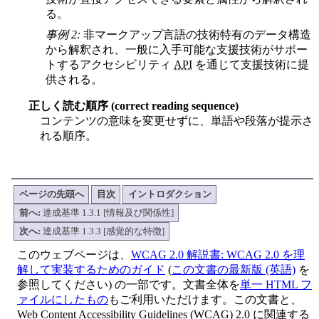
る。
事例 2:
非マークアップ言語の技術特有のデータ構造
から解釈され、一般に入手可能な支援技術がサポー
トするアクセシビリティ
API
を通じて支援技術に提
供される。
正しく読む順序 (correct reading sequence)
コンテンツの意味を変更せずに、単語や段落が提示さ
れる順序。
ページの先頭へ
目次
イントロダクション
前へ:
達成基準 1.3.1 [情報及び関係性]
次へ:
達成基準 1.3.3 [感覚的な特徴]
このウェブページは、
WCAG 2.0 解説書: WCAG 2.0 を理
解して実装するためのガイド
(
この文書の最新版 (英語)
を
参照してください) の一部です。文書全体を
単一 HTML フ
ァイルにしたもの
もご利用いただけます。この文書と、
Web Content Accessibility Guidelines (WCAG) 2.0 に関連する