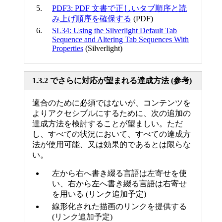
PDF3: PDF 文書で正しいタブ順序と読
み上げ順序を確保する
(PDF)
SL34: Using the Silverlight Default Tab
Sequence and Altering Tab Sequences With
Properties
(Silverlight)
1.3.2 でさらに対応が望まれる達成方法 (参考)
適合のために必須ではないが、コンテンツを
よりアクセシブルにするために、次の追加の
達成方法を検討することが望ましい。ただ
し、すべての状況において、すべての達成方
法が使用可能、又は効果的であるとは限らな
い。
左から右へ書き綴る言語は左寄せを使
い、右から左へ書き綴る言語は右寄せ
を用いる (リンク追加予定)
線形化された描画のリンクを提供する
(リンク追加予定)