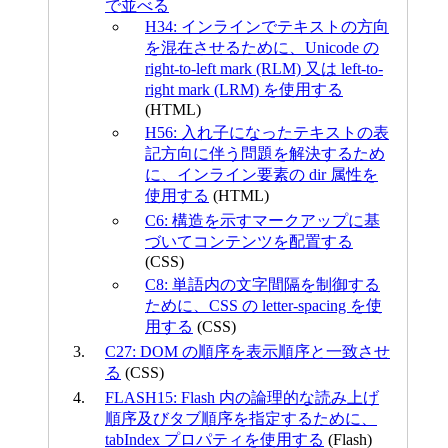
で並べる
H34: インラインでテキストの方向
を混在させるために、Unicode の
right-to-left mark (RLM) 又は left-to-
right mark (LRM) を使用する
(HTML)
H56: 入れ子になったテキストの表
記方向に伴う問題を解決するため
に、インライン要素の dir 属性を
使用する
(HTML)
C6: 構造を示すマークアップに基
づいてコンテンツを配置する
(CSS)
C8: 単語内の文字間隔を制御する
ために、CSS の letter-spacing を使
用する
(CSS)
C27: DOM の順序を表示順序と一致させ
る
(CSS)
FLASH15: Flash 内の論理的な読み上げ
順序及びタブ順序を指定するために、
tabIndex プロパティを使用する
(Flash)