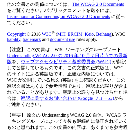
他の文書との関係については、
The WCAG 2.0 Documents
をご覧ください。パブリックコメントを送るには、
Instructions for Commenting on WCAG 2.0 Documents
に従っ
てください。
®
Copyright
© 2016
W3C
(
MIT
,
ERCIM
,
Keio
,
Beihang
). W3C
liability
,
trademark
and
document use
rules apply.
【注意】 この文書は、W3C ワーキンググループノート
Understanding WCAG 2.0 の 2016 年 10 月 7 日時点での最新
版
を、
ウェブアクセシビリティ基盤委員会 (WAIC)
が翻訳
して公開しているものです。この文書の正式版は、W3C
のサイトにある英語版です。正確な内容については、
W3C が公開している原文 (英語) をご確認ください。この
翻訳文書はあくまで参考情報であり、翻訳上の誤りが含ま
れていることがあります。翻訳上の誤りを見つけられた場
合は、
翻訳に関するお問い合わせ (Google フォーム)
から
ご連絡ください。
【重要】 原文の Understanding WCAG 2.0 自体、WCAG ワ
ーキンググループによって今後も継続的に修正されていく
ものと思われます。この文書の内容は、あくまでも参考程