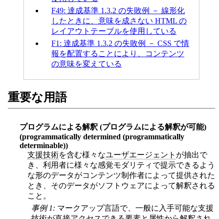
F49: 達成基準 1.3.2 の失敗例 － 線形化
したときに、意味を成さない HTML の
レイアウトテーブルを使用している
F1: 達成基準 1.3.2 の失敗例 － CSS で情
報を配置することにより、コンテンツ
の意味を変えている
重要な用語
プログラムによる解釈 (プログラムによる解釈が可能)
(programmatically determined (programmatically
determinable))
支援技術
を含む様々な
ユーザエージェント
が抽出で
き、利用者に様々な感覚モダリティで提示できるよう
な形のデータがコンテンツ制作者によって提供された
とき、そのデータがソフトウェアによって解釈される
こと。
事例 1:
マークアップ言語で、一般に入手可能な支援
技術が直接アクセスできる要素と属性から解釈され