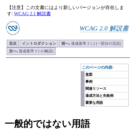
【注意】この文書にはより新しいバージョンが存在しま
す:
WCAG 2.1 解説書
WCAG 2.0 解説書
目次
イントロダクション
前へ:
達成基準 3.1.2 [一部分の言語]
次へ:
達成基準 3.1.4 [略語]
-
このページの内容:
意図
事例
関連リソース
達成方法と失敗例
重要な用語
一般的ではない用語