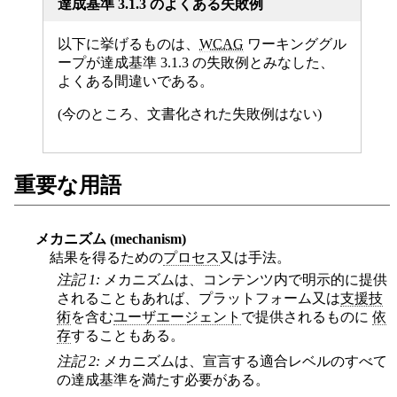
達成基準 3.1.3 のよくある失敗例
以下に挙げるものは、
WCAG
ワーキンググル
ープが達成基準 3.1.3 の失敗例とみなした、
よくある間違いである。
(今のところ、文書化された失敗例はない)
重要な用語
メカニズム (mechanism)
結果を得るための
プロセス
又は手法。
注記 1:
メカニズムは、コンテンツ内で明示的に提供
されることもあれば、プラットフォーム又は
支援技
術
を含む
ユーザエージェント
で提供されるものに
依
存
することもある。
注記 2:
メカニズムは、宣言する適合レベルのすべて
の達成基準を満たす必要がある。