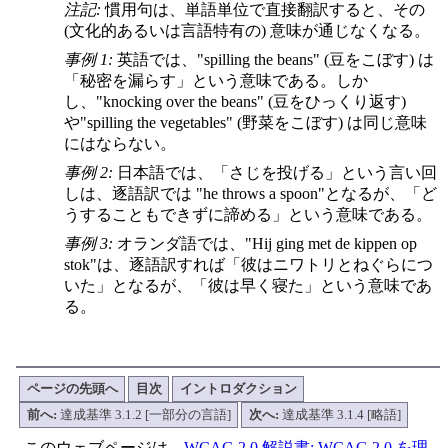
注記:
慣用句は、単語単位で直接翻訳すると、その
(文化的あるいは言語特有の) 意味が通じなくなる。
事例 1:
英語では、"
spilling the beans
" (豆をこぼす) は
「秘密を漏らす」という意味である。しか
し、"
knocking over the beans
" (豆をひっくり返す)
や"
spilling the vegetables
" (野菜をこぼす) は同じ意味
にはならない。
事例 2:
日本語では、「さじを投げる」という言い回
しは、逐語訳では "
he throws a spoon
"となるが、「ど
うすることもできずに諦める」という意味である。
事例 3:
オランダ語では、"
Hij ging met de kippen op
stok
"は、逐語訳すれば「彼はニワトリとねぐらにつ
いた」となるが、「彼は早く寝た」という意味であ
る。
ページの先頭へ
目次
イントロダクション
前へ:
達成基準 3.1.2 [一部分の言語]
次へ:
達成基準 3.1.4 [略語]
このウェブページは、
WCAG 2.0 解説書: WCAG 2.0 を理