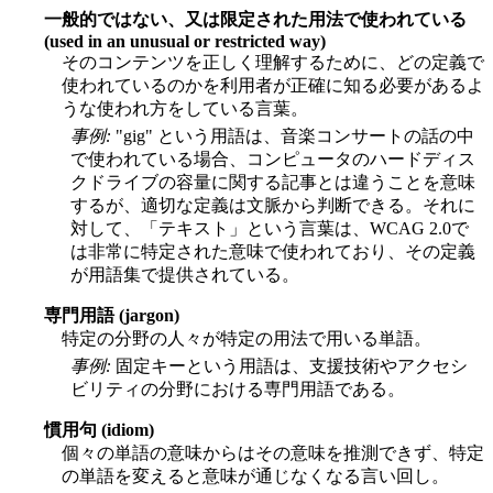
一般的ではない、又は限定された用法で使われている
(used in an unusual or restricted way)
そのコンテンツを正しく理解するために、どの定義で
使われているのかを利用者が正確に知る必要があるよ
うな使われ方をしている言葉。
事例:
"gig" という用語は、音楽コンサートの話の中
で使われている場合、コンピュータのハードディス
クドライブの容量に関する記事とは違うことを意味
するが、適切な定義は文脈から判断できる。それに
対して、「テキスト」という言葉は、WCAG 2.0で
は非常に特定された意味で使われており、その定義
が用語集で提供されている。
専門用語 (jargon)
特定の分野の人々が特定の用法で用いる単語。
事例:
固定キーという用語は、支援技術やアクセシ
ビリティの分野における専門用語である。
慣用句 (idiom)
個々の単語の意味からはその意味を推測できず、特定
の単語を変えると意味が通じなくなる言い回し。