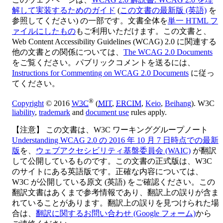
解して実装するためのガイド
(
この文書の最新版 (英語)
を
参照してください) の一部です。文書全体を
単一 HTML フ
ァイルにしたもの
もご利用いただけます。この文書と、
Web Content Accessibility Guidelines (WCAG) 2.0 に関連する
他の文書との関係については、
The WCAG 2.0 Documents
をご覧ください。パブリックコメントを送るには、
Instructions for Commenting on WCAG 2.0 Documents
に従っ
てください。
®
Copyright
© 2016
W3C
(
MIT
,
ERCIM
,
Keio
,
Beihang
). W3C
liability
,
trademark
and
document use
rules apply.
【注意】 この文書は、W3C ワーキンググループノート
Understanding WCAG 2.0 の 2016 年 10 月 7 日時点での最新
版
を、
ウェブアクセシビリティ基盤委員会 (WAIC)
が翻訳
して公開しているものです。この文書の正式版は、W3C
のサイトにある英語版です。正確な内容については、
W3C が公開している原文 (英語) をご確認ください。この
翻訳文書はあくまで参考情報であり、翻訳上の誤りが含ま
れていることがあります。翻訳上の誤りを見つけられた場
合は、
翻訳に関するお問い合わせ (Google フォーム)
から