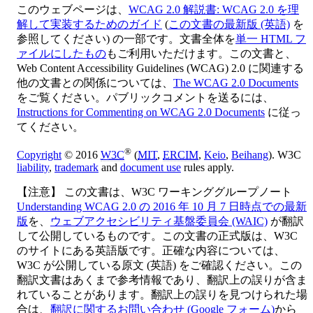
このウェブページは、
WCAG 2.0 解説書: WCAG 2.0 を理
解して実装するためのガイド
(
この文書の最新版 (英語)
を
参照してください) の一部です。文書全体を
単一 HTML フ
ァイルにしたもの
もご利用いただけます。この文書と、
Web Content Accessibility Guidelines (WCAG) 2.0 に関連する
他の文書との関係については、
The WCAG 2.0 Documents
をご覧ください。パブリックコメントを送るには、
Instructions for Commenting on WCAG 2.0 Documents
に従っ
てください。
®
Copyright
© 2016
W3C
(
MIT
,
ERCIM
,
Keio
,
Beihang
). W3C
liability
,
trademark
and
document use
rules apply.
【注意】 この文書は、W3C ワーキンググループノート
Understanding WCAG 2.0 の 2016 年 10 月 7 日時点での最新
版
を、
ウェブアクセシビリティ基盤委員会 (WAIC)
が翻訳
して公開しているものです。この文書の正式版は、W3C
のサイトにある英語版です。正確な内容については、
W3C が公開している原文 (英語) をご確認ください。この
翻訳文書はあくまで参考情報であり、翻訳上の誤りが含ま
れていることがあります。翻訳上の誤りを見つけられた場
合は、
翻訳に関するお問い合わせ (Google フォーム)
から