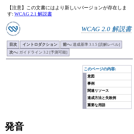
【注意】この文書にはより新しいバージョンが存在しま
す:
WCAG 2.1 解説書
WCAG 2.0 解説書
目次
イントロダクション
前へ:
達成基準 3.1.5 [読解レベル]
次へ:
ガイドライン 3.2 [予測可能]
-
このページの内容:
意図
事例
関連リソース
達成方法と失敗例
重要な用語
発音