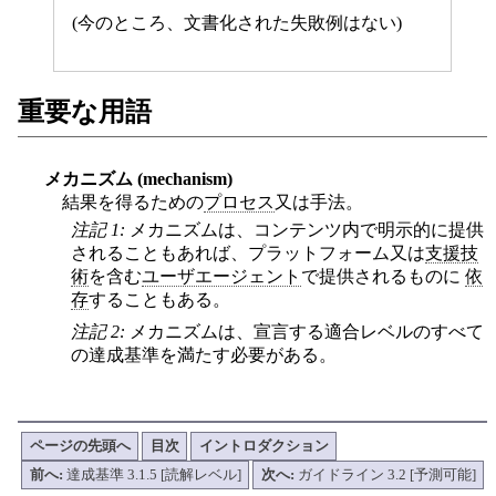
(今のところ、文書化された失敗例はない)
重要な用語
メカニズム (mechanism)
結果を得るための
プロセス
又は手法。
注記 1:
メカニズムは、コンテンツ内で明示的に提供
されることもあれば、プラットフォーム又は
支援技
術
を含む
ユーザエージェント
で提供されるものに
依
存
することもある。
注記 2:
メカニズムは、宣言する適合レベルのすべて
の達成基準を満たす必要がある。
ページの先頭へ
目次
イントロダクション
前へ:
達成基準 3.1.5 [読解レベル]
次へ:
ガイドライン 3.2 [予測可能]