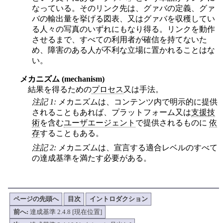
なっている。そのリンク先は、グァバの定義、グァ
バの輸出量を挙げる図表、又はグァバを収穫してい
る人々の写真のいずれにもなり得る。リンクを動作
させるまで、すべての利用者が確信を持てないた
め、障害のある人が不利な立場に置かれることはな
い。
メカニズム (mechanism)
結果を得るための
プロセス
又は手法。
注記 1:
メカニズムは、コンテンツ内で明示的に提供
されることもあれば、プラットフォーム又は
支援技
術
を含む
ユーザエージェント
で提供されるものに
依
存
することもある。
注記 2:
メカニズムは、宣言する適合レベルのすべて
の達成基準を満たす必要がある。
ページの先頭へ
目次
イントロダクション
前へ:
達成基準 2.4.8 [現在位置]