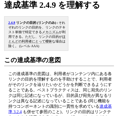
達成基準 2.4.9 を理解する
2.4.9
リンクの目的 (リンクのみ) :
それ
ぞれのリンクの目的を、リンクのテキ
スト単独で特定できる
メカニズム
が利
用できる。ただし、リンクの目的が
ほ
とんどの利用者にとって曖昧
な場合は
除く。 (レベル AAA)
この達成基準の意図
この達成基準の意図は、利用者がコンテンツ内にある各
リンクの目的を理解するのを手助けすることで、利用者
がそのリンクを辿りたいかどうかを判断できるようにす
ることである。ベストプラクティスは、同じ宛先のリン
クは同じ記述になっているが、目的及び宛先が異なるリ
ンクは異なる記述になっていることである (同じ機能を
持つコンポーネントの識別に一貫性を求めている
達成基
準 3.2.4
も併せて参照のこと)。リンクの目的はリンクテ