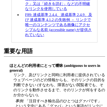
ク」又は「続きを読む」などの不明確
なリンクを使用している
F89: 達成基準 2.4.4、達成基準 2.4.9、及
び 達成基準 4.1.2 の失敗例 － リンクで
唯一のコンテンツである画像にアクセ
シブルな名前 (accessible name) が提供さ
れていない
重要な用語
ほとんどの利用者にとって曖昧 (ambiguous to users in
general)
リンク、及びリンクと同時に利用者に提供されている
ウェブページのどの情報からも、そのリンクの目的を
判断できない (すなわち、障害がない閲覧者でも、そ
のリンクを動作させるまで、そのリンクが何をするの
か分からない)。
事例:
「注目すべき輸出品のひとつはグァバです」
という文中にある「グァバ」という単語がリンクに