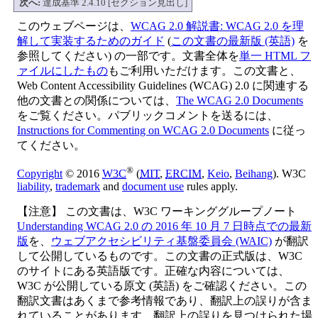
次へ:
達成基準 2.4.10 [セクション見出し]
このウェブページは、
WCAG 2.0 解説書: WCAG 2.0 を理
解して実装するためのガイド
(
この文書の最新版 (英語)
を
参照してください) の一部です。文書全体を
単一 HTML フ
ァイルにしたもの
もご利用いただけます。この文書と、
Web Content Accessibility Guidelines (WCAG) 2.0 に関連する
他の文書との関係については、
The WCAG 2.0 Documents
をご覧ください。パブリックコメントを送るには、
Instructions for Commenting on WCAG 2.0 Documents
に従っ
てください。
®
Copyright
© 2016
W3C
(
MIT
,
ERCIM
,
Keio
,
Beihang
). W3C
liability
,
trademark
and
document use
rules apply.
【注意】 この文書は、W3C ワーキンググループノート
Understanding WCAG 2.0 の 2016 年 10 月 7 日時点での最新
版
を、
ウェブアクセシビリティ基盤委員会 (WAIC)
が翻訳
して公開しているものです。この文書の正式版は、W3C
のサイトにある英語版です。正確な内容については、
W3C が公開している原文 (英語) をご確認ください。この
翻訳文書はあくまで参考情報であり、翻訳上の誤りが含ま
れていることがあります。翻訳上の誤りを見つけられた場