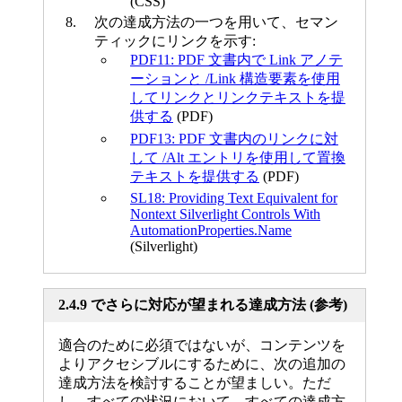
(CSS)
次の達成方法の一つを用いて、セマン
ティックにリンクを示す:
PDF11: PDF 文書内で Link アノテ
ーションと /Link 構造要素を使用
してリンクとリンクテキストを提
供する
(PDF)
PDF13: PDF 文書内のリンクに対
して /Alt エントリを使用して置換
テキストを提供する
(PDF)
SL18: Providing Text Equivalent for
Nontext Silverlight Controls With
AutomationProperties.Name
(Silverlight)
2.4.9 でさらに対応が望まれる達成方法 (参考)
適合のために必須ではないが、コンテンツを
よりアクセシブルにするために、次の追加の
達成方法を検討することが望ましい。ただ
し、すべての状況において、すべての達成方