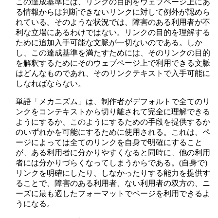
この達成基準には、リンクの目的をウェブページ上にあ
る情報からは判断できないリンクに対して例外が認めら
れている。そのような状況では、障害のある利用者が不
利な立場にあるわけではない。リンクの目的を理解する
ために追加入手可能な文脈が一切ないのである。しか
し、この達成基準を満たすためには、そのリンクの目的
を解釈するためにそのウェブページ上で利用できる文脈
はどんなものであれ、そのリンクテキストで入手可能に
しなればならない。
単語「メカニズム」は、制作者がデフォルトで全てのリ
ンクをコンテキストから切り離されて完全に理解できる
ようにするか、このようにするための手段を提供するか
のいずれかを可能にするために使用される。これは、ペ
ージによっては全てのリンクを自身で明確にすること
が、ある利用者に分かりやすくなると同時に、他の利用
者には分かりづらくなってしまうからである。(自身で)
リンクを明確にしたり、しなかったりする能力を提供す
ることで、障害のある利用者、ない利用者の双方の、ニ
ーズに最も適したフォーマットでページを利用できるよ
うになる。