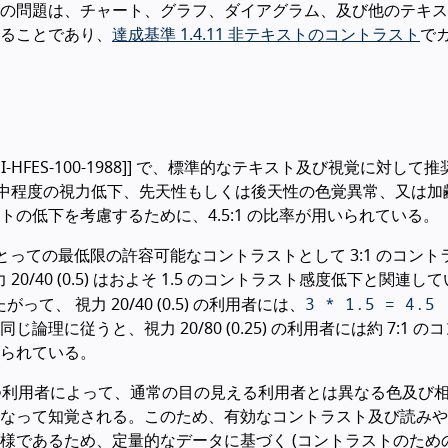
の問題は、チャート、グラフ、ダイアグラム、及び他のテキス
ることであり、
達成基準 1.4.11 非テキストのコントラスト
で
[[ANSI-HFES-100-1988]] で、標準的なテキスト及び視覚に対し
では、中程度の視力低下、先天性もしくは後天性の色覚異常、又は加
の低下を考慮するために、4.5:1 の比率が用いられている。
にとっての最低限の許容可能なコントラストとして 3:1 のコント
0/40 (0.5) はおよそ 1.5 のコントラスト感度低下と関連し
3 * 1.5 = 4.5 
たがって、 視力 20/40 (0.5) の利用者には、
に従うと、視力 20/80 (0.25) の利用者には約 7:1 の
られている。
もつ利用者によって、通常の目の見える利用者とは異なる色及び
なって知覚される。このため、有効なコントラスト及び読みや
であるため、定量的なデータに基づく (コントラストのための