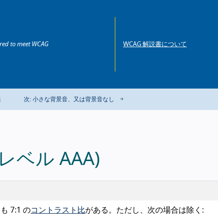
ired to meet WCAG
WCAG 解説書について
像
次: 小さな背景音、又は背景音なし
レベル AAA)
7:1 の
コントラスト比
がある。ただし、次の場合は除く: