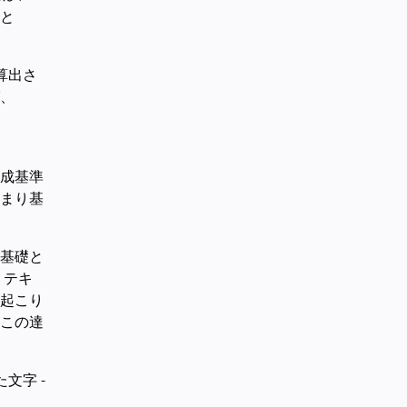
 と
算出さ
、
成基準
まり基
基礎と
、テキ
起こり
この達
文字 -