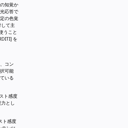
の知覚か
光応答で
定の色覚
対して主
使うこと
ITI] を
、コン
択可能
ている
ラスト感度
視力とし
ラスト感度