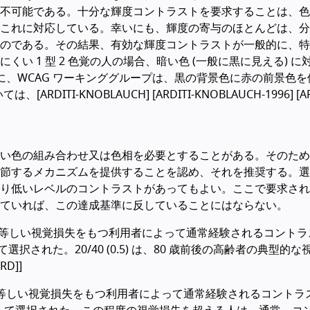
不可能である。十分な輝度コントラストを要求することは、色
これに対応している。幸いにも、輝度の寄与のほとんどは、分
のである。その結果、有効な輝度コントラストが一般的に、特
い 1 型 2 色覚の人の場合、暗い色 (一般に黒に見える) に
に、WCAG ワーキンググループは、黒の背景色に赤の前景色を
I-KNOBLAUCH] [ARDITI-KNOBLAUCH-1996] [ARD
い色の組み合わせ又は色相を必要とすることがある。そのため
節するメカニズムを提供することを認め、それを推奨する。選
り低いレベルのコントラストがあってもよい。ここで要求され
ていれば、この達成基準に反していることにはならない。
5) の視力に等しい視覚損失をもつ利用者によって通常経験されるコント
択された。20/40 (0.5) は、80 歳前後の高齢者の典型的な
D]]
) の視力に等しい視覚損失をもつ利用者によって通常経験されるコント