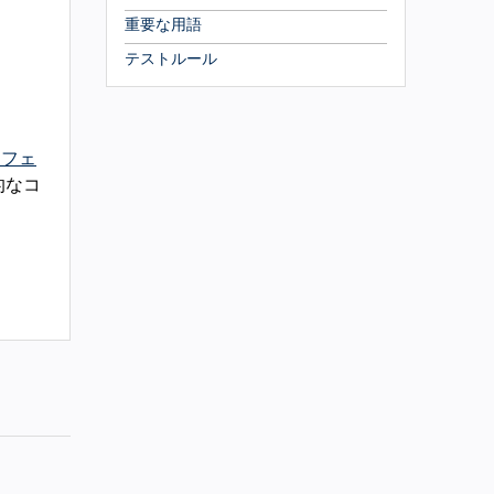
重要な用語
テストルール
タフェ
的なコ