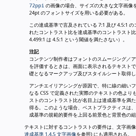
72ppi
の画像の場合、サイズの大きな文字画像を利
24pt のフォントサイズを用いる必要がある。
この達成基準で言及されている 7:1 及び 4.5
れたコントラスト比を達成基準のコントラスト比
4.499:1 は 4.5:1 という閾値を満たさない）。
注記
コンテンツ制作者はフォントのスムージング／ア
を評価するときは、画面に表示されるテキストで
礎となるマークアップ及びスタイルシート取得し
アンチエイリアシングが原因で、特に線の細いフ
なる CSS で定義された実際のテキストの色よ
ストのコントラスト比が名目上は達成基準を満た
得る。このような場合、ベストプラクティスは、
成基準の規範的要件を上回る前景色と背景色の組
テキストに対するコントラストの要件は、文字画像 
達成基準 1.4.5 文字画像
を参照) にも適用される。