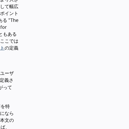
して幅広
 ポイント
る "The
 for
こともある
ここでは
ト
の定義
ユーザ
定義さ
がって
字を特
になら
本文の
えば、