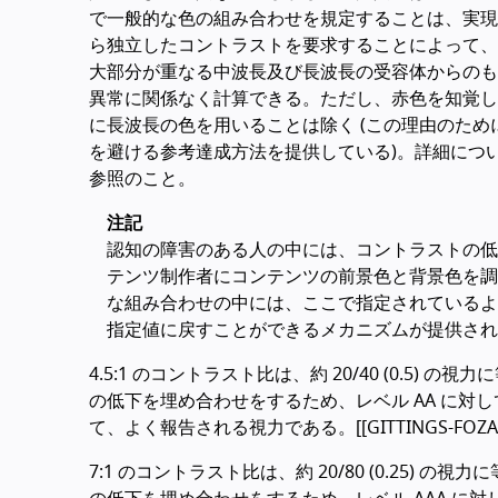
で一般的な色の組み合わせを規定することは、実現
ら独立したコントラストを要求することによって、
大部分が重なる中波長及び長波長の受容体からのも
異常に関係なく計算できる。ただし、赤色を知覚しにく
に長波長の色を用いることは除く (この理由のため
を避ける参考達成方法を提供している)。詳細については、[ARDIT
参照のこと。
注記
認知の障害のある人の中には、コントラストの低
テンツ制作者にコンテンツの前景色と背景色を調
な組み合わせの中には、ここで指定されているよ
指定値に戻すことができるメカニズムが提供され
4.5:1 のコントラスト比は、約 20/40 (0.
の低下を埋め合わせをするため、レベル AA に対して選
て、よく報告される視力である。[[GITTINGS-FOZAR
7:1 のコントラスト比は、約 20/80 (0.25