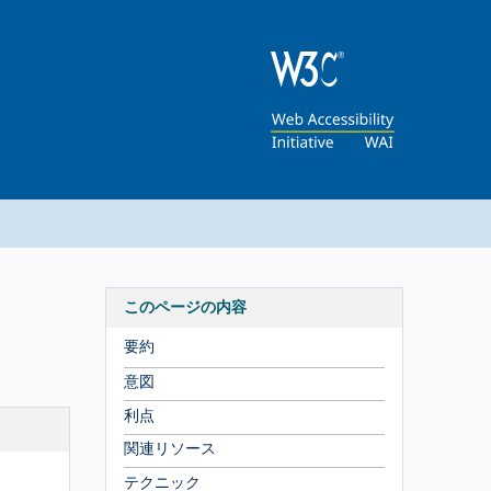
このページの内容
要約
意図
利点
関連リソース
テクニック