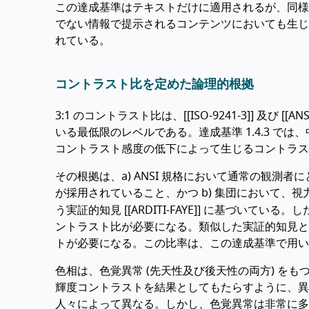
この達成基準はテキストだけに適用されるが、同様
でない情報で提示されるコンテンツにおいても生じ
れている。
コントラスト比を定めた論理的根拠
3:1 のコントラスト比は、[[ISO-9241-3]] 及び 
いる最低限のレベルである。達成基準 1.4.3 
コントラスト感度の低下によって生じるコントラスト
その根拠は、a) ANSI 規格において通常の観測者
が採用されていること、かつ b) 集団において、視力 2
う実証的知見 [[ARDITI-FAYE]] に基づいている。し
ントラスト比が必要になる。類似した実証的知見と同じ論理
トが必要になる。この比率は、この達成基準で用い
色相は、色覚異常 (先天性及び後天性の両方) を
輝度コントラストを結果としてもたらすように、異
人々によって異なる。しかし、色覚異常は非常に多様