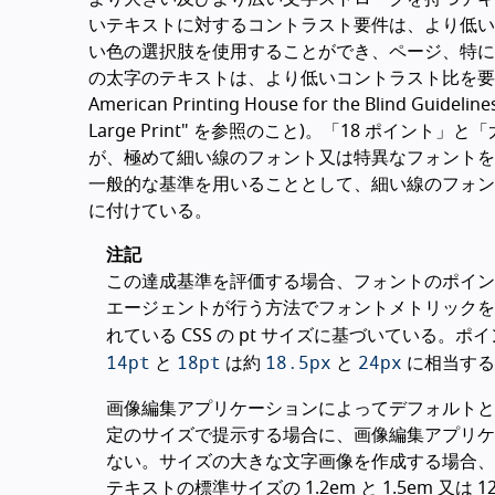
いテキストに対するコントラスト要件は、より低い
い色の選択肢を使用することができ、ページ、特にタ
の太字のテキストは、より低いコントラスト比を要
American Printing House for the Blind Guidelines
Large Print" を参照のこと)。「18 ポ
が、極めて細い線のフォント又は特異なフォントを
一般的な基準を用いることとして、細い線のフォン
に付けている。
注記
この達成基準を評価する場合、フォントのポイン
エージェントが行う方法でフォントメトリックを
れている CSS の pt サイズに基づいている。ポ
14pt
18pt
18.5px
24px
と
は約
と
に相当する
画像編集アプリケーションによってデフォルトとな
定のサイズで提示する場合に、画像編集アプリケ
ない。サイズの大きな文字画像を作成する場合、
テキストの標準サイズの 1.2em と 1.5em 又