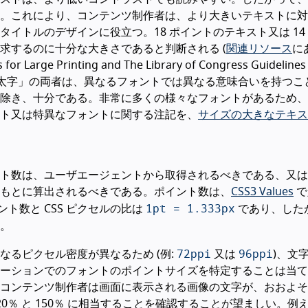
。これにより、コンテンツ制作者は、より大きいテキストに対
イトルのデザインに役立つ。18 ポイントのテキスト又は 14
求するのに十分な大きさであると判断される (
関連リソース
にあ
 for Large Printing and The Library of Congress Guidelines
イント」と「太字」の両者は、異なるフォントでは異なる意味合いを持つ
除き、十分である。非常に多くの様々なフォントがあるため、
ト又は特異なフォントに関する注記を、
サイズの大きなテキス
ト数は、ユーザエージェントから取得されるべきである、又は
もとに算出されるべきである。ポイント数は、
CSS3 Values
で
1pt = 1.333px
イント数と CSS ピクセルの比は
であり、した
。
72ppi
96ppi
るピクセル密度が異なるため (例:
又は
)、文
ーションでのフォントのポイントサイズを特定することは当て
コンテンツ制作者は画面に表示される画像の文字が、おおよそ
は 120％ と 150％ に相当することを確認することが望ましい。例