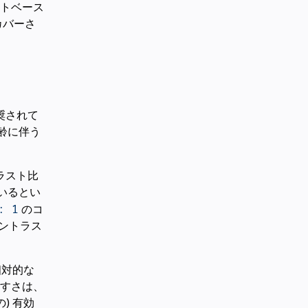
トベース
カバーさ
て推奨されて
齢に伴う
ラスト比
ているとい
: 1
のコ
コントラス
相対的な
すさは、
) 有効