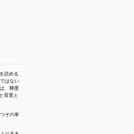
トを読める
ではない
常は、輝度
トと背景と
つその単
より大き