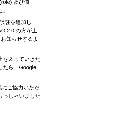
(role) 及び値
した。
に訳註を追加し、
 2.0 の方が上
在をお知らせするよ
上を図っていきた
ら、Google
業にご協力いただ
らっしゃいました