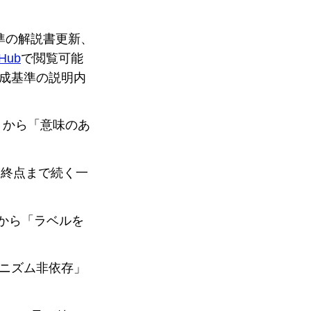
達成基準の解説書更新、
tHub
で閲覧可能
達成基準の説明内
る順序」から「意味のあ
始点から終点まで続く一
ベル」から「ラベルを
入力メカニズム非依存」