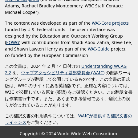
Adams, Rachael Bradley Montgomery. W3C Staff Contact:
Michael Cooper).
The content was developed as part of the
WAI-Core projects
funded by U.S. Federal funds. The user interface was
designed by the Education and Outreach Working Group
(
EOWG
) with contributions from Shadi Abou-Zahra, Steve Lee,
and Shawn Lawton Henry as part of the
WAI-Guide
project,
co-funded by the European Commission.
この文書は、2024 年 2 月 14 日付けの
Understanding WCAG
2.2
を、
ウェブアクセシビリティ基盤委員会 (WAIC)
の翻訳ワーキ
ンググループが翻訳して公開しているものです。この文書の正式
版は、W3C のサイトにある英語版です。正確な内容については、
W3C が公開している原文 (英語) をご確認ください。この翻訳文書
は作業進行中です。また、あくまで参考情報であり、翻訳上の誤
りが含まれていることがあります。
この翻訳文書の利用条件については、
WAICが提供する翻訳文書の
ライセンス
をご覧ください。
Copyright © 2024 World Wide Web Consortium