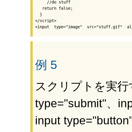
     //do stuff

   return false;

  }

</script>

例 5
スクリプトを実行す
type="submit"、in
input type="b