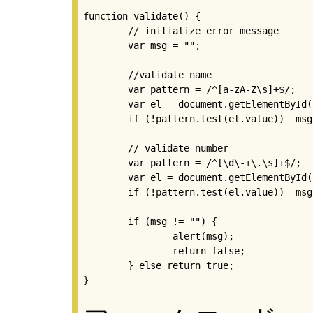
function validate() {

	// initialize error message

	var msg = "";

	//validate name

	var pattern = /^[a-zA-Z\s]+$/;

	var el = document.getElementById("name");

	if (!pattern.test(el.value))  msg += "Name can only have letters and spaces. ";

	// validate number

	var pattern = /^[\d\-+\.\s]+$/;

	var el = document.getElementById("tel");

	if (!pattern.test(el.value))  msg += "Telephone number can only have digits and separators. ";

	if (msg != "") {

		alert(msg);

		return false;

	} else return true;
