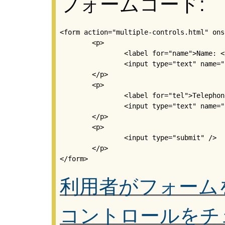
フォームコード:
<form action="multiple-controls.html" ons
	<p>

		<label for="name">Name: </label>

		<input type="text" name="name" id="name" />

	</p>

	<p>

		<label for="tel">Telephone number: </label>

		<input type="text" name="tel" id="tel" />				

	</p>

	<p>

		<input type="submit" />

	</p>

利用者がフォーム
コントロールをチ