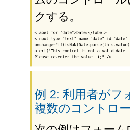
クする。
<label for="date">Date:</label>

<input type="text" name="date" id="date" 

onchange="if(isNaN(Date.parse(this.value))
alert('This control is not a valid date. 

例 2: 利用者が
複数のコントロ
次の例はフォーム