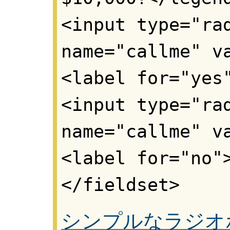
<input type="ra
name="callme" v
<label for="yes
<input type="ra
name="callme" v
<label for="no"
</fieldset>
シンプルなラジオ