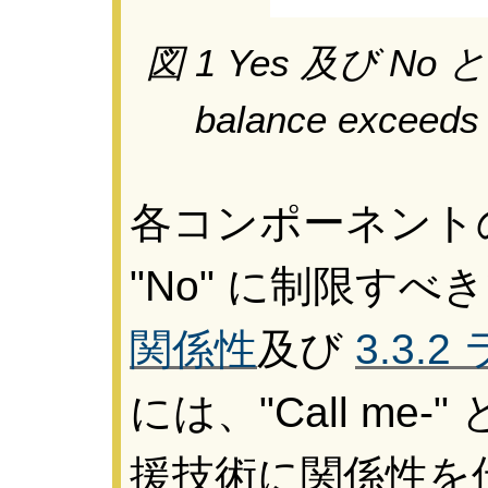
図 1 Yes 及び No 
balance exce
各コンポーネントのラ
"No" に制限すべ
関係性
及び
3.3.
には、"Call me
援技術に関係性を