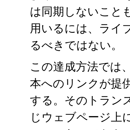
は同期しないこと
用いるには、ライ
るべきではない。
この達成方法では
本へのリンクが提供さ
する。そのトラン
じウェブページ上