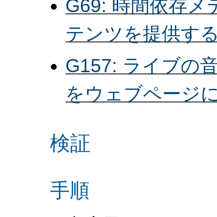
G69: 時間依存
テンツを提供す
G157: ライブ
をウェブページ
検証
手順