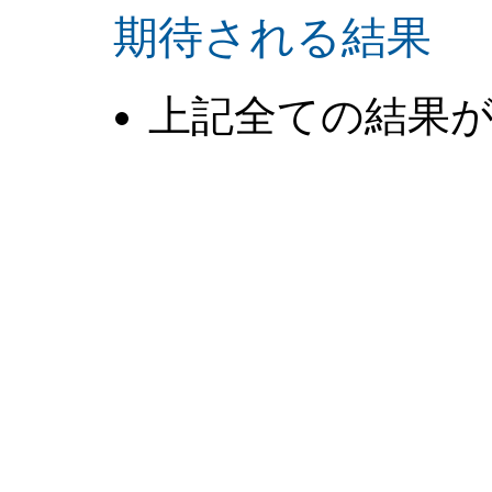
期待される結果
上記全ての結果