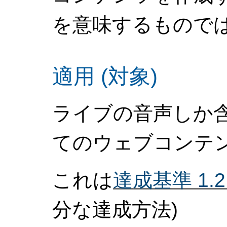
を意味するもので
適用 (対象)
ライブの音声しか
てのウェブコンテ
これは
達成基準 1.2
分な達成方法)