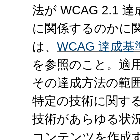
法が WCAG 2.1 
に関係するのかに
は、
WCAG 達成
を参照のこと。適用
その達成方法の範
特定の技術に関す
技術があらゆる状況で
コンテンツを作成