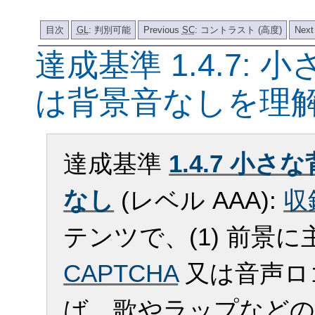
目次
GL
: 判別可能
Previous
SC
: コントラスト (高度)
Nex
達成基準 1.4.7:
は背景音なしを理
達成基準
1.4.7 小
なし
(レベル AAA):
収
テンツで、(1) 前景に
CAPTCHA
又は音声ロゴ
ば、歌やラップなどの