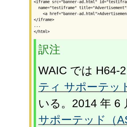
<iframe src="banner-ad.html" id="testifram
  name="testiframe" title="Advertisement">
    <a href="banner-ad.html">Advertisement
</iframe>

...

</html>  
訳注
WAIC では H64
ティ サポーテッ
いる。2014 年 6
サポーテッド（AS）