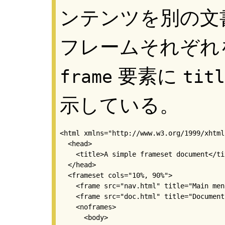
ンテンツを別の文
フレームそれぞれ
要素に
frame
titl
示している。
<html xmlns="http://www.w3.org/1999/xhtml"
  <head>

    <title>A simple frameset document</tit
  </head>

  <frameset cols="10%, 90%">

    <frame src="nav.html" title="Main menu
    <frame src="doc.html" title="Documents
    <noframes>

      <body>
