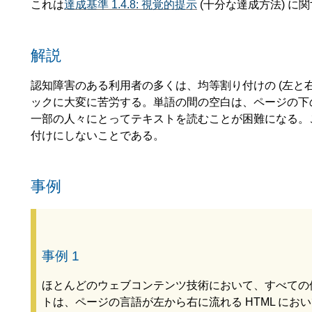
これは
達成基準 1.4.8: 視覚的提示
(十分な達成方法) に
解説
認知障害のある利用者の多くは、均等割り付けの (左と
ックに大変に苦労する。単語の間の空白は、ページの下のほうへ流
一部の人々にとってテキストを読むことが困難になる。
付けにしないことである。
事例
事例 1
ほとんどのウェブコンテンツ技術において、すべての
トは、ページの言語が左から右に流れる HTML に