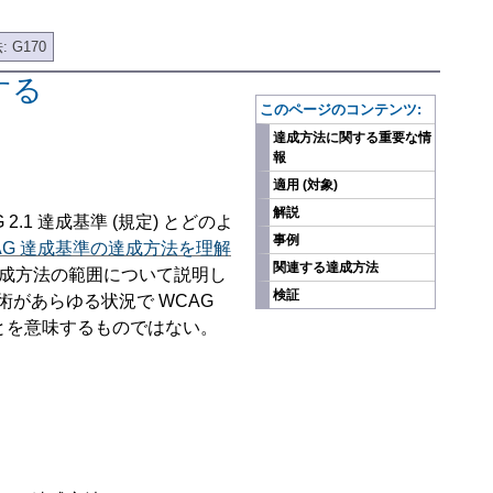
 G170
する
このページのコンテンツ:
達成方法に関する重要な情
報
適用 (対象)
解説
.1 達成基準 (規定) とどのよ
事例
AG 達成基準の達成方法を理解
関連する達成方法
達成方法の範囲について説明し
検証
があらゆる状況で WCAG
ことを意味するものではない。