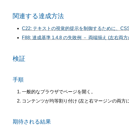
関連する達成方法
C22: テキストの視覚的提示を制御するために、CS
F88: 達成基準 1.4.8 の失敗例 － 両端揃え (
検証
手順
一般的なブラウザでページを開く。
コンテンツが均等割り付け (左と右マージンの両方
期待される結果