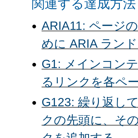
関連する達成方法
ARIA11: ペ
めに ARIA ラ
G1: メインコ
るリンクを各ペ
G123: 繰り返
クの先頭に、そ
クを追加する