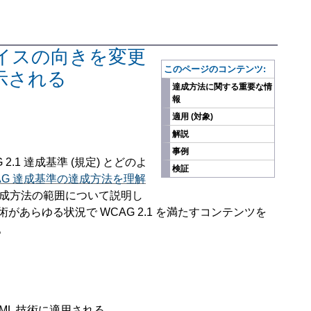
デバイスの向きを変更
このページのコンテンツ:
示される
達成方法に関する重要な情
報
適用 (対象)
解説
事例
.1 達成基準 (規定) とどのよ
検証
AG 達成基準の達成方法を理解
達成方法の範囲について説明し
あらゆる状況で WCAG 2.1 を満たすコンテンツを
。
ML 技術に適用される。