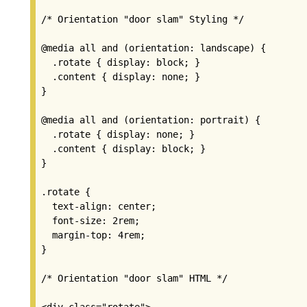
/* Orientation "door slam" Styling */

@media all and (orientation: landscape) {

  .rotate { display: block; }

  .content { display: none; }

}

@media all and (orientation: portrait) {

  .rotate { display: none; }

  .content { display: block; }

}

.rotate {

  text-align: center;

  font-size: 2rem;

  margin-top: 4rem;

}

/* Orientation "door slam" HTML */
