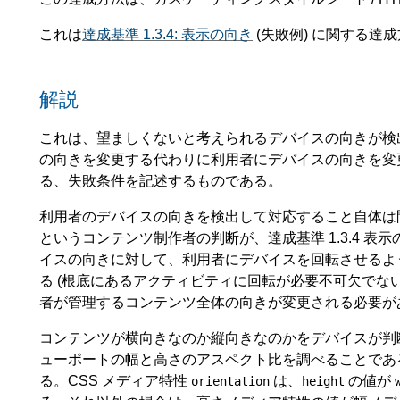
これは
達成基準 1.3.4: 表示の向き
(失敗例)
に関する達成
解説
これは、望ましくないと考えられるデバイスの向きが検
の向きを変更する代わりに利用者にデバイスの向きを変
る、失敗条件を記述するものである。
利用者のデバイスの向きを検出して対応すること自体は
というコンテンツ制作者の判断が、達成基準 1.3.4 
イスの向きに対して、利用者にデバイスを回転させるよ
る (根底にあるアクティビティに回転が必要不可欠でな
者が管理するコンテンツ全体の向きが変更される必要が
コンテンツが横向きなのか縦向きなのかをデバイスが判
ューポートの幅と高さのアスペクト比を調べることであ
る。CSS メディア特性
は、
の値が
orientation
height