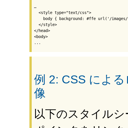
…

  <style type="text/css">

    body { background: #ffe url('/images/
  </style>

</head>

<body>

例 2: CSS 
像
以下のスタイルシ