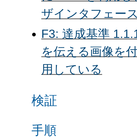
ザインタフェー
F3: 達成基準 1.
を伝える画像を付
用している
検証
手順