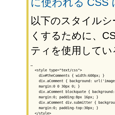
に使われる CSS
以下のスタイルシ
くするために、CSS 
ティを使用してい
…

  <style type="text/css">

    div#theComments { width:600px; }

    div.aComment { background: url('image
    margin:0 0 30px 0; }

    div.aComment blockquote { background:
    margin:0; padding:8px 16px; }

    div.aComment div.submitter { backgrou
    margin:0; padding-top:30px; }

  </style>
