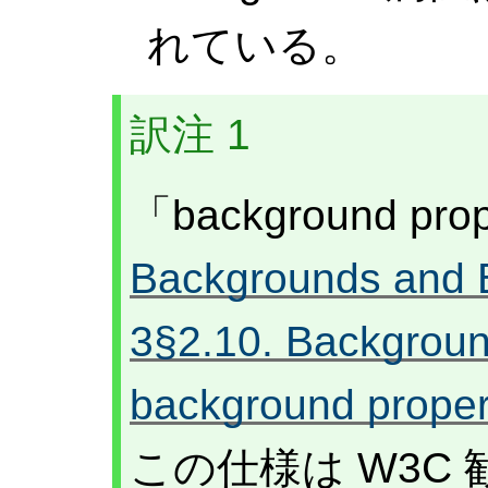
れている。
訳注 1
「background pr
Backgrounds and 
3§2.10. Backgroun
background proper
この仕様は W3C