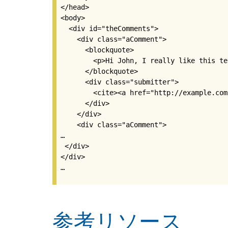
</head>

<body>

  <div id="theComments">

    <div class="aComment">

      <blockquote>

        <p>Hi John, I really like this te
      </blockquote>

      <div class="submitter">

        <cite><a href="http://example.com
      </div>

    </div>

    <div class="aComment">

…

 </div>

</div>

…
参考リソース