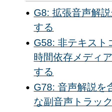
G8: 拡張音声
する
G58: 非テキ
時間依存メディ
する
G78: 音声解説
な副音声トラッ