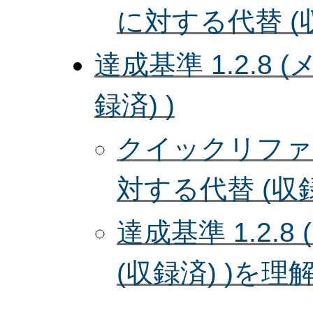
に対する代替 (
達成基準 1.2.8
録済) )
クイックリファレ
対する代替 (収録
達成基準 1.2.
(収録済) )を理