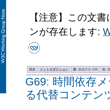
【注意】この文書
ンが存在します:
W
目次
イントロダクション
前:
達成方法 G68
次:
達
G69: 時間依存
る代替コンテン