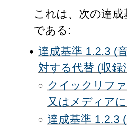
これは、次の達成
である:
達成基準 1.2.
対する代替 (収録済
クイックリファレン
又はメディアに対
達成基準 1.2.